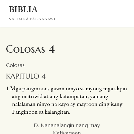
Skip
BIBLIA
to
content
SALIN SA PAGBABAWI
Colosas 4
Colosas
KAPITULO 4
1
Mga panginoon, gawin ninyo sa inyong mga alipin
ang matuwid at ang katampatan, yamang
nalalaman ninyo na kayo ay mayroon ding isang
Panginoon sa kalangitan.
D. Nananalangin nang may
Katiyagaan