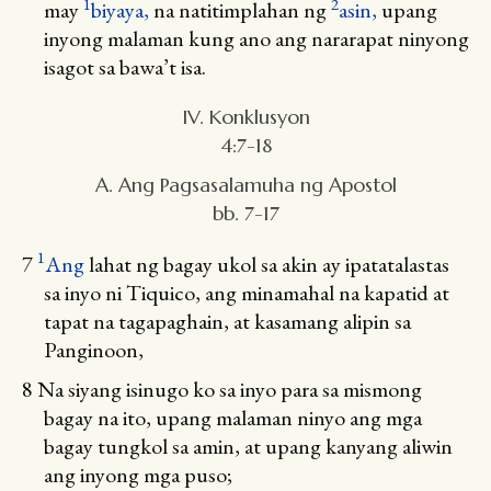
1
2
may
biyaya,
na natitimplahan ng
asin,
upang
inyong malaman kung ano ang nararapat ninyong
isagot sa bawa’t isa.
IV. Konklusyon
4:7-18
A. Ang Pagsasalamuha ng Apostol
bb. 7-17
1
7
Ang
lahat ng bagay ukol sa akin ay ipatatalastas
sa inyo ni Tiquico, ang minamahal na kapatid at
tapat na tagapaghain, at kasamang alipin sa
Panginoon,
8
Na siyang isinugo ko sa inyo para sa mismong
bagay na ito, upang malaman ninyo ang mga
bagay tungkol sa amin, at upang kanyang aliwin
ang inyong mga puso;