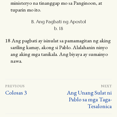
ministeryo na tinanggap mo sa Panginoon, at
tuparin mo ito.
B. Ang Pagbati ng Apostol
b. 18
18
Ang pagbati ay isinulat sa pamamagitan ng aking
sariling kamay, akong si Pablo. Alalahanin ninyo
ang aking mga tanikala. Ang biyaya ay sumainyo
nawa.
Post
PREVIOUS
NEXT
Colosas 3
Ang Unang Sulat ni
Previous
Next
navigation
Pablo sa mga Taga-
post:
post:
Tesalonica