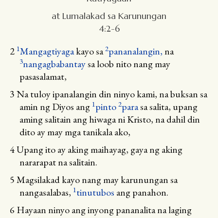
at Lumalakad sa Karunungan
4:2-6
1
2
2
Mangagtiyaga
kayo sa
pananalangin,
na
3
nangagbabantay
sa loob nito nang may
pasasalamat,
3
Na tuloy ipanalangin din ninyo kami, na buksan sa
1
2
amin ng Diyos ang
pinto
para
sa salita, upang
aming salitain ang hiwaga ni Kristo, na dahil din
dito ay may mga tanikala ako,
4
Upang ito ay aking maihayag, gaya ng aking
nararapat na salitain.
5
Magsilakad kayo nang may karunungan sa
1
nangasalabas,
tinutubos
ang panahon.
6
Hayaan ninyo ang inyong pananalita na laging