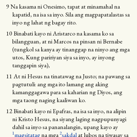
9
Na kasama ni Onesimo, tapat at minamahal na
kapatid, na isa sa inyo. Sila ang magpapatalastas sa
inyo ng lahat ng bagay rito.
10
Binabati kayo ni Aristarco na kasama ko sa
bilangguan, at ni Marcos na pinsan ni Bernabe
(tungkol sa kanya ay tinanggap na ninyo ang mga
utos, Kung paririyan siya sa inyo, ay inyong
tanggapin siya),
11
At ni Hesus na tinatawag na Justo; na pawang sa
pagtutuli: ang mga ito lamang ang aking
kamanggagawa para sa kaharian ng Diyos, ang
mga taong naging kaaliwan ko.
12
Binabati kayo ni Epafras, na isa sa inyo, na alipin
ni Kristo Hesus, na siyang laging nagpupunyagi
dahil sa inyo sa pananalangin, upang kayo ay
1
2
magsitatag
na mga
sakdal
at lubos na tiwasay sa