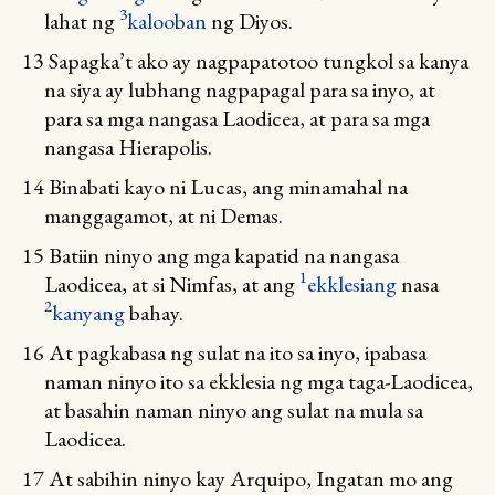
3
lahat ng
kalooban
ng Diyos.
13
Sapagka’t ako ay nagpapatotoo tungkol sa kanya
na siya ay lubhang nagpapagal para sa inyo, at
para sa mga nangasa Laodicea, at para sa mga
nangasa Hierapolis.
14
Binabati kayo ni Lucas, ang minamahal na
manggagamot, at ni Demas.
15
Batiin ninyo ang mga kapatid na nangasa
1
Laodicea, at si Nimfas, at ang
ekklesiang
nasa
2
kanyang
bahay.
16
At pagkabasa ng sulat na ito sa inyo, ipabasa
naman ninyo ito sa ekklesia ng mga taga-Laodicea,
at basahin naman ninyo ang sulat na mula sa
Laodicea.
17
At sabihin ninyo kay Arquipo, Ingatan mo ang